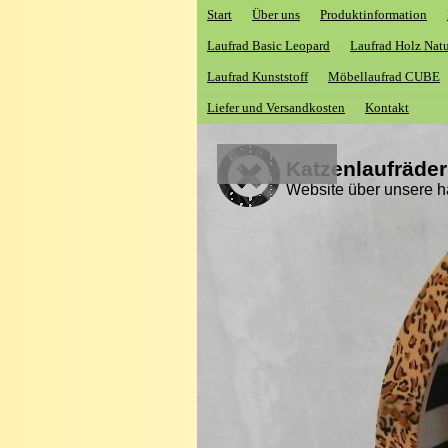
Start
Über uns
Produktinformation
Laufrad Basic Leopard
Laufrad Holz Nat
Laufrad Kunststoff
Möbellaufrad CUBE
Liefer und Versandkosten
Kontakt
Katzenlaufräder
Website über unsere h