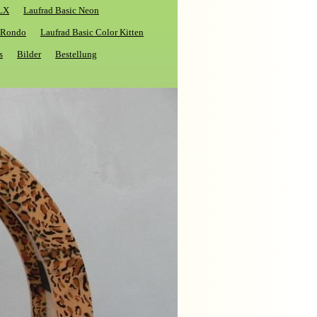
XLX
Laufrad Basic Neon
c Rondo
Laufrad Basic Color Kitten
s
Bilder
Bestellung