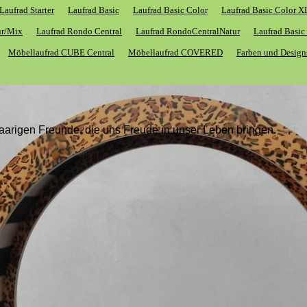
Laufrad Starter
Laufrad Basic
Laufrad Basic Color
Laufrad Basic Color 
ur/Mix
Laufrad Rondo Central
Laufrad RondoCentralNatur
Laufrad Basi
Möbellaufrad CUBE Central
Möbellaufrad COVERED
Farben und Design
aarigen Freunde, die uns Freude in unser Leben bringen.