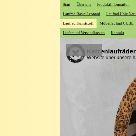
Start
Über uns
Produktinformation
Laufrad Basic Leopard
Laufrad Holz Nat
Laufrad Kunststoff
Möbellaufrad CUBE
Liefer und Versandkosten
Kontakt
Katzenlaufräder
Website über unsere h