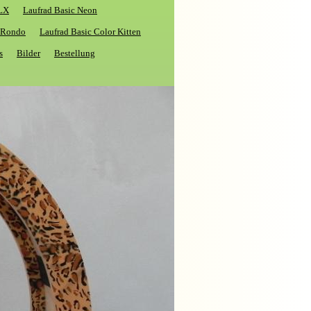
XLX
Laufrad Basic Neon
c Rondo
Laufrad Basic Color Kitten
s
Bilder
Bestellung